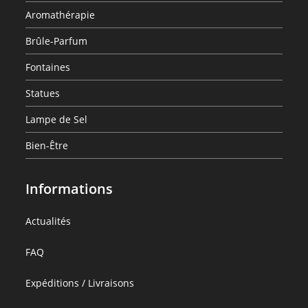
de
Aromathérapie
Vie
Brûle-Parfum
Fontaines
Statues
Lampe de Sel
Bien-Être
Informations
:
Actualités
Shampoing
:
FAQ
Bio
Shampoing
Fleur
:
Expéditions / Livraisons
Bio
de
Shampoing
Fleur
Vie