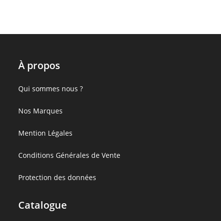
À propos
:
Qui sommes nous ?
Shampoing
:
Nos Marques
Bio
Shampoing
Fleur
:
Mention Légales
Bio
de
Shampoing
Fleur
Vie
:
Conditions Générales de Vente
Bio
de
Shampoing
Fleur
Vie
:
Protection des données
Bio
de
Shampoing
Fleur
Vie
Bio
Catalogue
de
Fleur
Vie