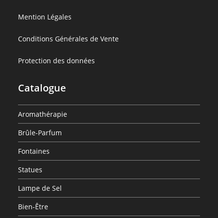
Lot
20
:
Mention Légales
de
buvards
Lot
20
pour
:
Conditions Générales de Vente
de
buvards
Bijoux
Lot
20
pour
d’Aromathérapie
:
Protection des données
de
buvards
Bijoux
Lot
20
pour
d’Aromathérapie
de
Catalogue
buvards
Bijoux
20
pour
d’Aromathérapie
buvards
Bijoux
Aromathérapie
pour
d’Aromathérapie
Brûle-Parfum
Bijoux
d’Aromathérapie
Fontaines
Statues
Lampe de Sel
Bien-Être