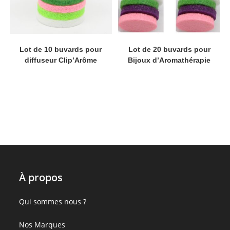
Lot de 10 buvards pour
Lot de 20 buvards pour
diffuseur Clip’Arôme
Bijoux d’Aromathérapie
À propos
:
Qui sommes nous ?
Lot
:
Nos Marques
de