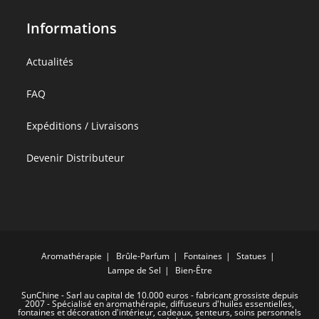
Informations
:
Actualités
Lot
:
FAQ
de
Lot
20
:
Expéditions / Livraisons
de
buvards
Lot
20
pour
:
Devenir Distributeur
de
buvards
Bijoux
Lot
20
pour
d’Aromathérapie
de
buvards
Bijoux
20
pour
d’Aromathérapie
buvards
Bijoux
pour
d’Aromathérapie
Aromathérapie
Brûle-Parfum
Fontaines
Statues
Bijoux
Lampe de Sel
Bien-Être
d’Aromathérapie
SunChine - Sarl au capital de 10.000 euros - fabricant grossiste depuis
2007 - Spécialisé en aromathérapie, diffuseurs d'huiles essentielles,
fontaines et décoration d'intérieur, cadeaux, senteurs, soins personnels