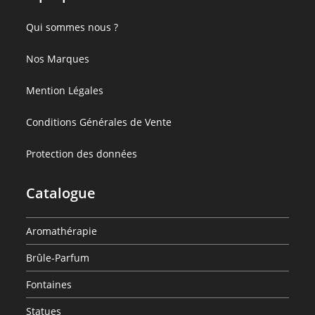
:
Qui sommes nous ?
Set
:
Nos Marques
de
Set
5
:
Mention Légales
de
Pierres
Set
5
Chaudes
:
Conditions Générales de Vente
de
Pierres
de
Set
5
Chaudes
Massage
:
Protection des données
de
Pierres
de
Set
5
Chaudes
Massage
de
Catalogue
Pierres
de
5
Chaudes
Massage
Pierres
de
Aromathérapie
Chaudes
Massage
Brûle-Parfum
de
Massage
Fontaines
Statues