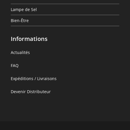
Lampe de Sel
Bien-Être
Informations
:
Actualités
Set
:
FAQ
de
Set
5
:
Expéditions / Livraisons
de
Pierres
Set
5
Chaudes
:
Devenir Distributeur
de
Pierres
de
Set
5
Chaudes
Massage
de
Pierres
de
5
Chaudes
Massage
Pierres
de
Chaudes
Massage