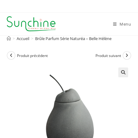
Skip
to
content
Menu
>
Accueil
>
Brûle Parfum Série Naturéa – Belle Hélène
Produit précédent
Produit suivant