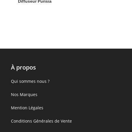
Diffuseur Purisia
À propos
:
Qui sommes nous ?
Brûle
:
Nos Marques
Parfum
Brûle
Série
:
Mention Légales
Parfum
Naturéa
Brûle
Série
–
:
Conditions Générales de Vente
Parfum
Naturéa
Belle
Brûle
Série
–