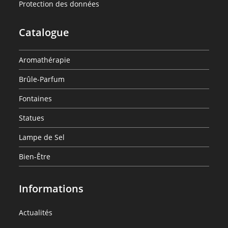
Hélène
:
Protection des données
Parfum
Naturéa
Belle
Brûle
Série
–
Hélène
Parfum
Catalogue
Naturéa
Belle
Série
–
Hélène
Naturéa
Belle
Aromathérapie
–
Hélène
Brûle-Parfum
Belle
Hélène
Fontaines
Statues
Lampe de Sel
Bien-Être
Informations
:
Actualités
Brûle